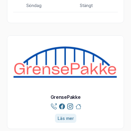
Söndag
Stängt
GrensePakke
Läs mer