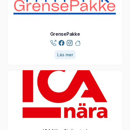
GrensePakke
Läs mer